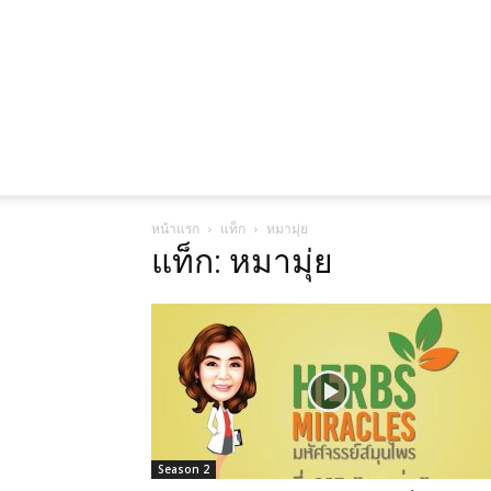
หน้าแรก
แท็ก
หมามุ่ย
แท็ก: หมามุ่ย
Season 2