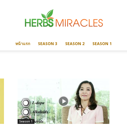
หน้าแรก
SEASON 3
SEASON 2
SEASON 1
Herbs
Miracles
Season 1