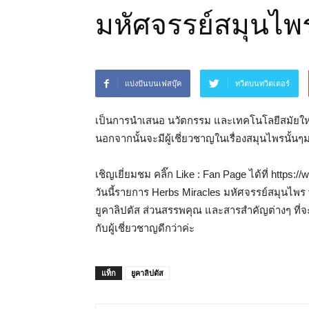
มหัศจรรย์สมุนไพร
แบ่งปันบนเฟสบุ๊ค
ทวีตบนทวิตเตอร์
เป็นการนำเสนอ นวัตกรรม และเทคโนโลยีสมัยใ
นอกจากนั้นจะมีผู้เชี่ยวชาญในเรื่องสมุนไพรนั้นๆ
เชิญเยี่ยมชม คลิ๊ก Like : Fan Page ได้ที่ http
วันนี้รายการ Herbs Miracles มหัศจรรย์สมุนไพร พ
ยูคาลิปตัส ส่วนสรรพคุณ และสารสำคัญต่างๆ ที่
กับผู้เชี่ยวชาญดีกว่าค่ะ
แท็ก
ยูคาลิปตัส